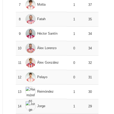
Motta
7
1
37
Fatah
8
1
35
Héctor Santín
9
1
34
Álex Lorenzo
10
0
34
Álex González
11
0
32
Pelayo
12
0
31
Reimóndez
13
1
30
Jorge
14
1
29