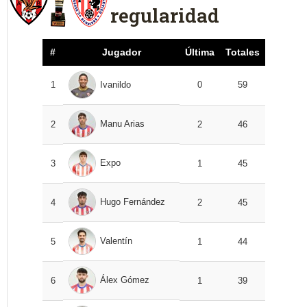
regularidad
#
Jugador
Última
Totales
1
Ivanildo
0
59
Manu Arias
2
2
46
Expo
3
1
45
Hugo Fernández
4
2
45
Valentín
5
1
44
Álex Gómez
6
1
39