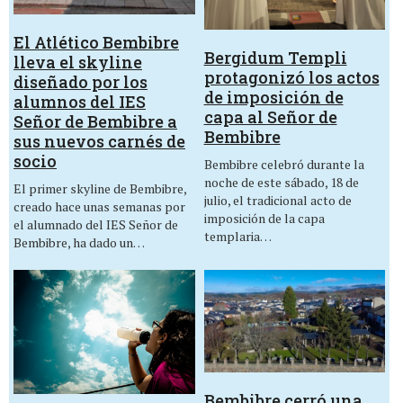
El Atlético Bembibre
Bergidum Templi
lleva el skyline
protagonizó los actos
diseñado por los
de imposición de
alumnos del IES
capa al Señor de
Señor de Bembibre a
Bembibre
sus nuevos carnés de
socio
Bembibre celebró durante la
noche de este sábado, 18 de
El primer skyline de Bembibre,
julio, el tradicional acto de
creado hace unas semanas por
imposición de la capa
el alumnado del IES Señor de
templaria…
Bembibre, ha dado un…
Bembibre cerró una