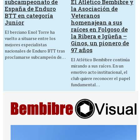
El Atlético Bembibre y
subcampeonato de
la Asociación de
España de Enduro
Veteranos
BTT en categoría
homenajean a sus
Junior
raíces en Folgoso de
El berciano Enol Torre ha
la Ribera e Igüeña –
vuelto a situarse entre los
Ginos, un pionero de
mejores especialistas
97 años
nacionales de Enduro BTT tras
proclamarse subcampeón de…
El Atlético Bembibre continúa
mirando a sus raíces. En un
emotivo acto institucional, el
club quiere reconocer el papel
fundamental…