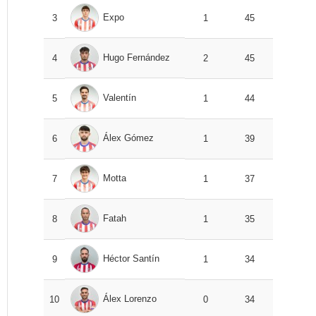
Expo
3
1
45
Hugo Fernández
4
2
45
Valentín
5
1
44
Álex Gómez
6
1
39
Motta
7
1
37
Fatah
8
1
35
Héctor Santín
9
1
34
Álex Lorenzo
10
0
34