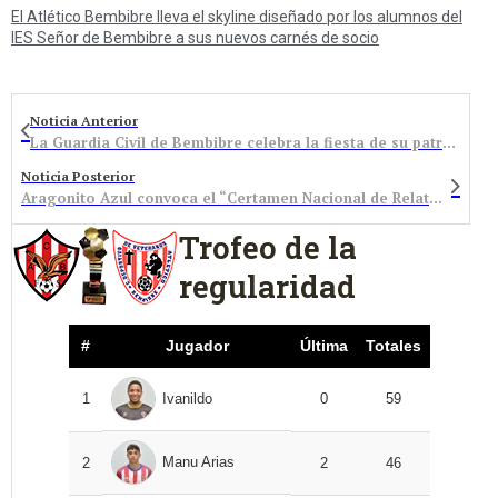
El Atlético Bembibre lleva el skyline diseñado por los alumnos del
IES Señor de Bembibre a sus nuevos carnés de socio
Noticia Anterior
La Guardia Civil de Bembibre celebra la fiesta de su patrona ratificando el apoyo y colaboración de la sociedad e instituciones del Bierzo Alto
Noticia Posterior
Aragonito Azul convoca el “Certamen Nacional de Relatos Cortos sobre la Minería del Carbón”
Trofeo de la
regularidad
#
Jugador
Última
Totales
1
Ivanildo
0
59
Manu Arias
2
2
46