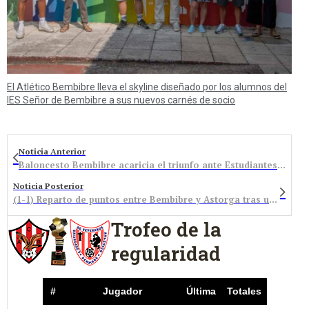
El Atlético Bembibre lleva el skyline diseñado por los alumnos del
IES Señor de Bembibre a sus nuevos carnés de socio
Noticia Anterior
Baloncesto Bembibre acaricia el triunfo ante Estudiantes y se retira entre lágrimas
Noticia Posterior
(1-1) Reparto de puntos entre Bembibre y Astorga tras un gol de los maragatos en el descuento
Trofeo de la
regularidad
#
Jugador
Última
Totales