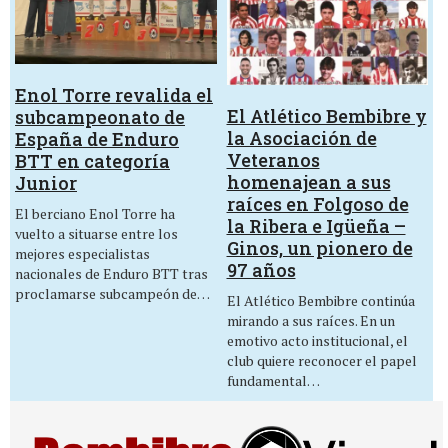
Enol Torre revalida el
El Atlético Bembibre y
subcampeonato de
la Asociación de
España de Enduro
Veteranos
BTT en categoría
homenajean a sus
Junior
raíces en Folgoso de
El berciano Enol Torre ha
la Ribera e Igüeña –
vuelto a situarse entre los
Ginos, un pionero de
mejores especialistas
97 años
nacionales de Enduro BTT tras
proclamarse subcampeón de…
El Atlético Bembibre continúa
mirando a sus raíces. En un
emotivo acto institucional, el
club quiere reconocer el papel
fundamental…