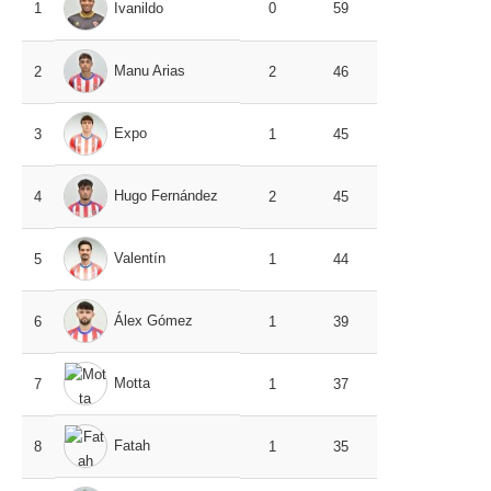
1
Ivanildo
0
59
Manu Arias
2
2
46
Expo
3
1
45
Hugo Fernández
4
2
45
Valentín
5
1
44
Álex Gómez
6
1
39
Motta
7
1
37
Fatah
8
1
35