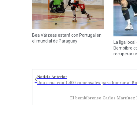
Bea Várzeas estará con Portugal en
el mundial de Paraguay
La liga local
Bembibre co
recuperar u
Noticia Anterior
Una cena con 1.400 comensales para honrar al Bo
El bembibrense Carlos Martínez