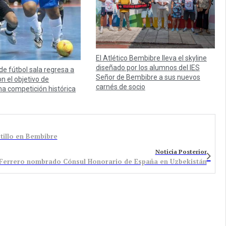
El Atlético Bembibre lleva el skyline
diseñado por los alumnos del IES
 de fútbol sala regresa a
Señor de Bembibre a sus nuevos
n el objetivo de
carnés de socio
na competición histórica
tillo en Bembibre
Noticia Posterior
 Ferrero nombrado Cónsul Honorario de España en Uzbekistán