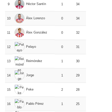
Héctor Santín
9
1
34
Álex Lorenzo
10
0
34
Álex González
11
0
32
Pelayo
12
0
31
Reimóndez
13
1
30
Jorge
14
1
29
Peke
15
2
28
Pablo Pérez
16
1
25