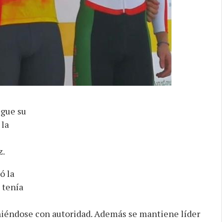
igue su
 la
z.
ó la
 tenía
niéndose con autoridad. Además se mantiene líder