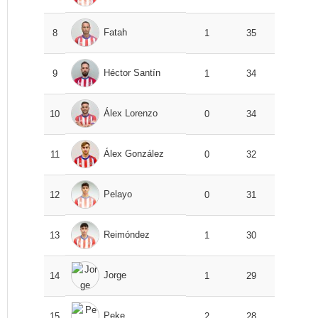
Fatah
8
1
35
Héctor Santín
9
1
34
Álex Lorenzo
10
0
34
Álex González
11
0
32
Pelayo
12
0
31
Reimóndez
13
1
30
Jorge
14
1
29
Peke
15
2
28