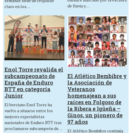
semanas tiene un respaldo
de lluvia y…
claro en los…
Enol Torre revalida el
El Atlético Bembibre y
subcampeonato de
la Asociación de
España de Enduro
Veteranos
BTT en categoría
homenajean a sus
Junior
raíces en Folgoso de
El berciano Enol Torre ha
la Ribera e Igüeña –
vuelto a situarse entre los
Ginos, un pionero de
mejores especialistas
97 años
nacionales de Enduro BTT tras
proclamarse subcampeón de…
El Atlético Bembibre continúa