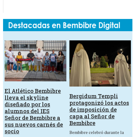
El Atlético Bembibre
Bergidum Templi
lleva el skyline
protagonizó los actos
diseñado por los
de imposición de
alumnos del IES
capa al Señor de
Señor de Bembibre a
Bembibre
sus nuevos carnés de
socio
Bembibre celebró durante la