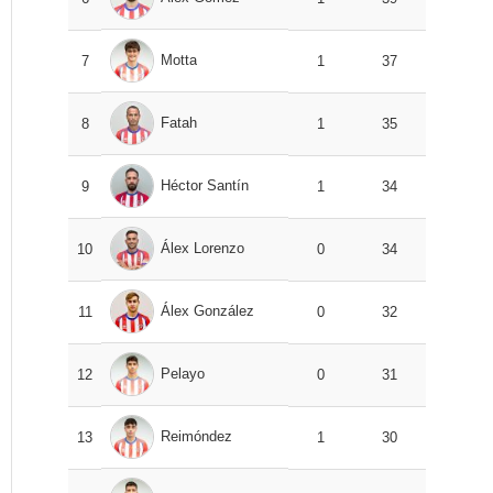
Motta
7
1
37
Fatah
8
1
35
Héctor Santín
9
1
34
Álex Lorenzo
10
0
34
Álex González
11
0
32
Pelayo
12
0
31
Reimóndez
13
1
30