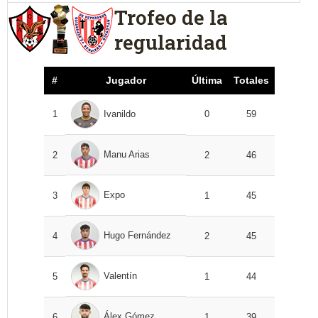
Trofeo de la
regularidad
#
Jugador
Última
Totales
1
Ivanildo
0
59
Manu Arias
2
2
46
Expo
3
1
45
Hugo Fernández
4
2
45
Valentín
5
1
44
Álex Gómez
6
1
39