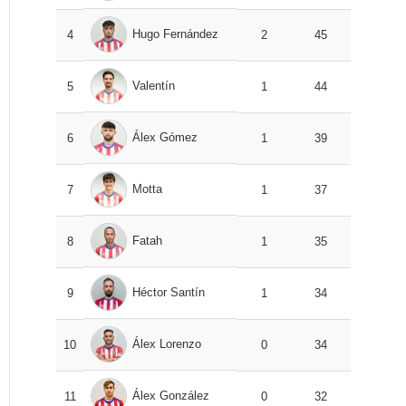
Hugo Fernández
4
2
45
Valentín
5
1
44
Álex Gómez
6
1
39
Motta
7
1
37
Fatah
8
1
35
Héctor Santín
9
1
34
Álex Lorenzo
10
0
34
Álex González
11
0
32