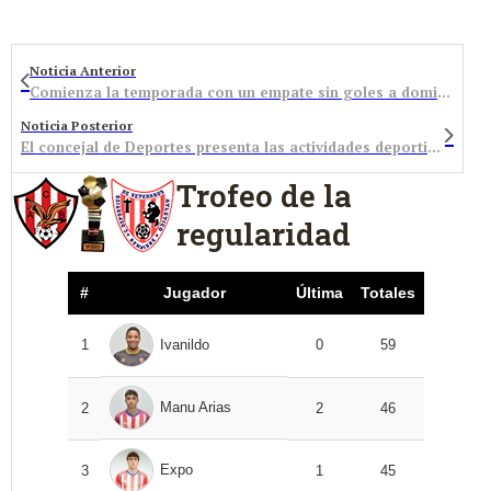
Noticia Anterior
Comienza la temporada con un empate sin goles a domicilio
Noticia Posterior
El concejal de Deportes presenta las actividades deportivas incluidas en el programa festivo
Trofeo de la
regularidad
#
Jugador
Última
Totales
1
Ivanildo
0
59
Manu Arias
2
2
46
Expo
3
1
45