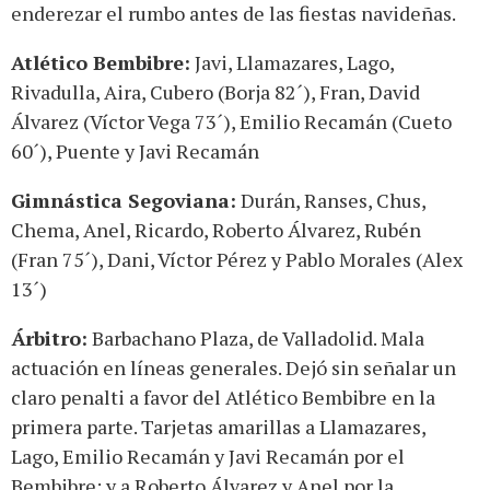
enderezar el rumbo antes de las fiestas navideñas.
Atlético Bembibre:
Javi, Llamazares, Lago,
Rivadulla, Aira, Cubero (Borja 82´), Fran, David
Álvarez (Víctor Vega 73´), Emilio Recamán (Cueto
60´), Puente y Javi Recamán
Gimnástica Segoviana:
Durán, Ranses, Chus,
Chema, Anel, Ricardo, Roberto Álvarez, Rubén
(Fran 75´), Dani, Víctor Pérez y Pablo Morales (Alex
13´)
Árbitro:
Barbachano Plaza, de Valladolid. Mala
actuación en líneas generales. Dejó sin señalar un
claro penalti a favor del Atlético Bembibre en la
primera parte. Tarjetas amarillas a Llamazares,
Lago, Emilio Recamán y Javi Recamán por el
Bembibre; y a Roberto Álvarez y Anel por la