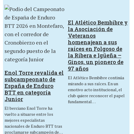
El Atlético Bembibre y
la Asociación de
Veteranos
homenajean a sus
raíces en Folgoso de
la Ribera e Igüeña –
Ginos, un pionero de
97 años
Enol Torre revalida el
El Atlético Bembibre continúa
subcampeonato de
mirando a sus raíces. En un
España de Enduro
emotivo acto institucional, el
BTT en categoría
club quiere reconocer el papel
Junior
fundamental…
El berciano Enol Torre ha
vuelto a situarse entre los
mejores especialistas
nacionales de Enduro BTT tras
proclamarse subcampeón de…