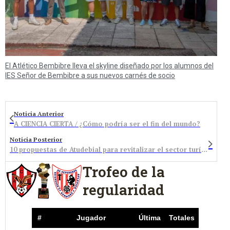
El Atlético Bembibre lleva el skyline diseñado por los alumnos del
IES Señor de Bembibre a sus nuevos carnés de socio
Noticia Anterior
A CIENCIA CIERTA / ¿Cómo podría ser el fin del mundo?
Noticia Posterior
10 propuestas de Atudebial para revitalizar el sector turístico, dirigidas a las distintas opciones políticas que se presentan en Bembibre
Trofeo de la
regularidad
#
Jugador
Última
Totales