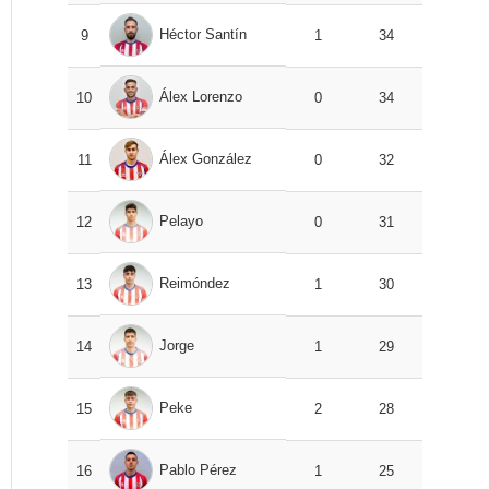
Héctor Santín
9
1
34
Álex Lorenzo
10
0
34
Álex González
11
0
32
Pelayo
12
0
31
Reimóndez
13
1
30
Jorge
14
1
29
Peke
15
2
28
Pablo Pérez
16
1
25