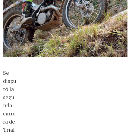
Se
dispu
tó la
segu
nda
carre
ra de
Trial