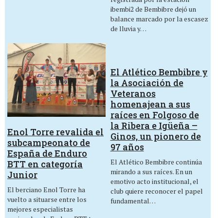
ibembi2 de Bembibre dejó un
balance marcado por la escasez
de lluvia y…
El Atlético Bembibre y
la Asociación de
Veteranos
homenajean a sus
raíces en Folgoso de
la Ribera e Igüeña –
Enol Torre revalida el
Ginos, un pionero de
subcampeonato de
97 años
España de Enduro
El Atlético Bembibre continúa
BTT en categoría
mirando a sus raíces. En un
Junior
emotivo acto institucional, el
El berciano Enol Torre ha
club quiere reconocer el papel
vuelto a situarse entre los
fundamental…
mejores especialistas