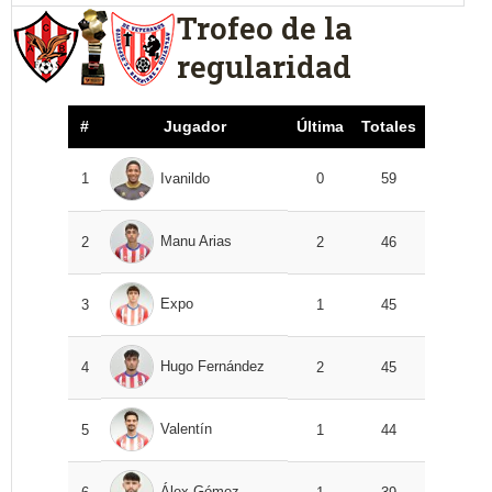
Trofeo de la
regularidad
#
Jugador
Última
Totales
1
Ivanildo
0
59
Manu Arias
2
2
46
Expo
3
1
45
Hugo Fernández
4
2
45
Valentín
5
1
44
Álex Gómez