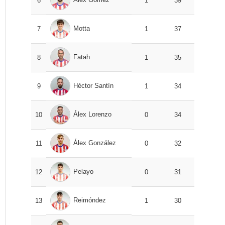
6
1
39
Motta
7
1
37
Fatah
8
1
35
Héctor Santín
9
1
34
Álex Lorenzo
10
0
34
Álex González
11
0
32
Pelayo
12
0
31
Reimóndez
13
1
30