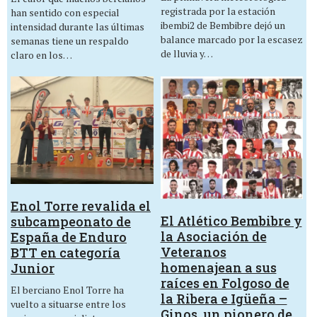
registrada por la estación
han sentido con especial
ibembi2 de Bembibre dejó un
intensidad durante las últimas
balance marcado por la escasez
semanas tiene un respaldo
de lluvia y…
claro en los…
Enol Torre revalida el
El Atlético Bembibre y
subcampeonato de
la Asociación de
España de Enduro
Veteranos
BTT en categoría
homenajean a sus
Junior
raíces en Folgoso de
El berciano Enol Torre ha
la Ribera e Igüeña –
vuelto a situarse entre los
Ginos, un pionero de