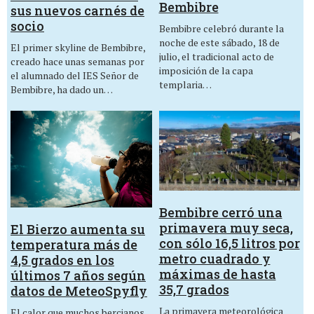
Bembibre
sus nuevos carnés de
socio
Bembibre celebró durante la
noche de este sábado, 18 de
El primer skyline de Bembibre,
julio, el tradicional acto de
creado hace unas semanas por
imposición de la capa
el alumnado del IES Señor de
templaria…
Bembibre, ha dado un…
Bembibre cerró una
primavera muy seca,
El Bierzo aumenta su
con sólo 16,5 litros por
temperatura más de
metro cuadrado y
4,5 grados en los
máximas de hasta
últimos 7 años según
35,7 grados
datos de MeteoSpyfly
La primavera meteorológica
El calor que muchos bercianos