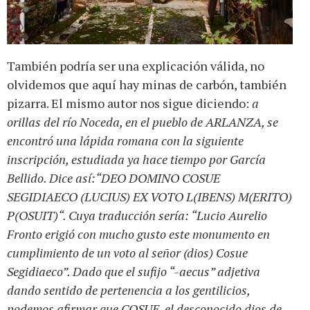
También podría ser una explicación válida, no
olvidemos que aquí hay minas de carbón, también
pizarra. El mismo autor nos sigue diciendo:
a
orillas del río Noceda, en el pueblo de ARLANZA, se
encontró una lápida romana con la siguiente
inscripción, estudiada ya hace tiempo por García
Bellido. Dice así:“DEO DOMINO COSUE
SEGIDIAECO (LUCIUS) EX VOTO L(IBENS) M(ERITO)
P(OSUIT)“. Cuya traducción sería: “Lucio Aurelio
Fronto erigió con mucho gusto este monumento en
cumplimiento de un voto al señor (dios) Cosue
Segidiaeco”. Dado que el sufijo “-aecus” adjetiva
dando sentido de pertenencia a los gentilicios,
podemos afirmar que COSUE, el desconocido dios de