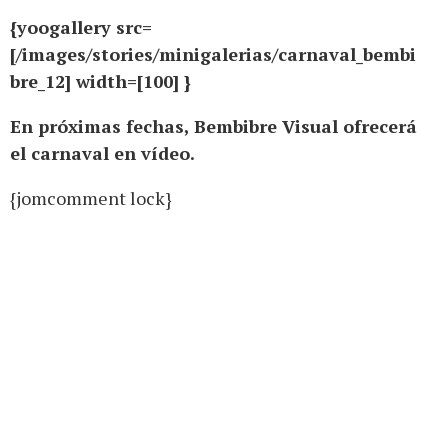
{yoogallery src=
[/images/stories/minigalerias/carnaval_bembi
bre_12] width=[100] }
En próximas fechas, Bembibre Visual ofrecerá
el carnaval en vídeo.
{jomcomment lock}