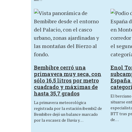
Bembibre cerró una
Enol Tor
primavera muy seca, con
subcam
sólo 16,5 litros por metro
España 
cuadrado y máximas de
categor
hasta 35,7 grados
El berciano
situarse en
La primavera meteorológica
especialist
registrada por la estación ibembi2 de
BTT tras p
Bembibre dejó un balance marcado
de…
por la escasez de lluvia y…