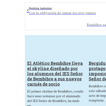
Noticia Anterior
Con la obligación de sumar los tres puntos
Bembibre sal
El Atlético Bembibre lleva
Bergid
el skyline diseñado por
protagon
los alumnos del IES Señor
imposic
de Bembibre a sus nuevos
Señor d
carnés de socio
Bembibre ce
este sábado,
El primer skyline de Bembibre, creado
acto de imp
hace unas semanas por el alumnado
templaria
del IES Señor de Bembibre, ha dado
un…