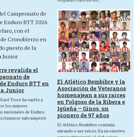
re revalida el
peonato de
El Atlético Bembibre y la
de Enduro BTT en
Asociación de Veteranos
ía Junior
homenajean a sus raíces
 Enol Torre ha vuelto a
en Folgoso de la Ribera e
tre los mejores
Igüeña – Ginos, un
as nacionales de Enduro
pionero de 97 años
roclamarse subcampeón
El Atlético Bembibre continúa
mirando a sus raíces. En un emotivo
acto institucional, el club quiere