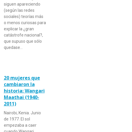
siguen apareciendo
(según las redes
sociales) teorías más
o menos curiosas para
explicar la ¿gran
catástrofe nacional?,
que supuso que sólo
quedase…
20 mujeres que
cambiaron la
historia: Wangari
Maathai (1940-
2011)
Nairobi, Kenia. Junio
de 1977. El sol
empezaba a caer
cuando Wangari