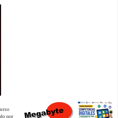
urso
do por