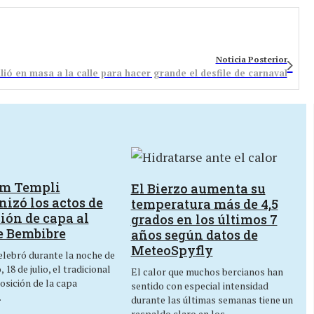
Noticia Posterior
ió en masa a la calle para hacer grande el desfile de carnaval
um Templi
El Bierzo aumenta su
izó los actos de
temperatura más de 4,5
ión de capa al
grados en los últimos 7
e Bembibre
años según datos de
MeteoSpyfly
lebró durante la noche de
 18 de julio, el tradicional
El calor que muchos bercianos han
osición de la capa
sentido con especial intensidad
…
durante las últimas semanas tiene un
respaldo claro en los…