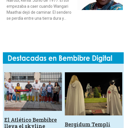
Nairobi, Kenia. Junio de 1977. El sol
empezaba a caer cuando Wangari
Maathai dejó de caminar. El sendero
se perdía entre una tierra dura y…
El Atlético Bembibre
Bergidum Templi
lleva el skyline