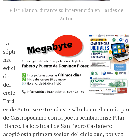
Pilar Blanco, durante su intervención en Tardes de
Autor
La
sépti
ma
edici
ón
del
ciclo
Tard
es de Autor se estrenó este sábado en el municipio
de Castropodame con la poeta bembibrense Pilar
Blanco. La localidad de San Pedro Castañero
acogió esta primera sesión del ciclo que, por vez