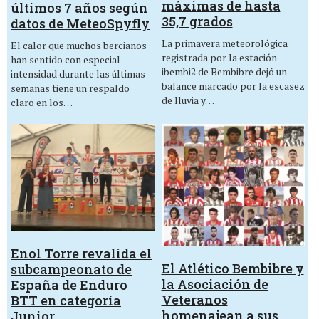
máximas de hasta
últimos 7 años según
35,7 grados
datos de MeteoSpyfly
La primavera meteorológica
El calor que muchos bercianos
registrada por la estación
han sentido con especial
ibembi2 de Bembibre dejó un
intensidad durante las últimas
balance marcado por la escasez
semanas tiene un respaldo
de lluvia y…
claro en los…
Enol Torre revalida el
El Atlético Bembibre y
subcampeonato de
la Asociación de
España de Enduro
Veteranos
BTT en categoría
homenajean a sus
Junior