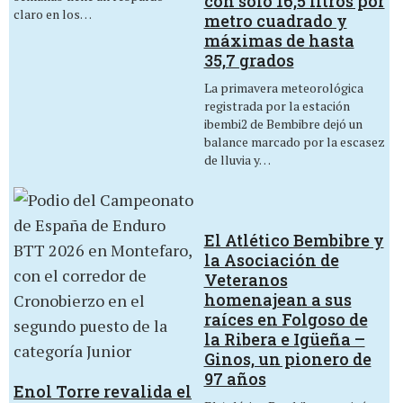
con sólo 16,5 litros por
claro en los…
metro cuadrado y
máximas de hasta
35,7 grados
La primavera meteorológica
registrada por la estación
ibembi2 de Bembibre dejó un
balance marcado por la escasez
de lluvia y…
El Atlético Bembibre y
la Asociación de
Veteranos
homenajean a sus
raíces en Folgoso de
la Ribera e Igüeña –
Ginos, un pionero de
97 años
Enol Torre revalida el