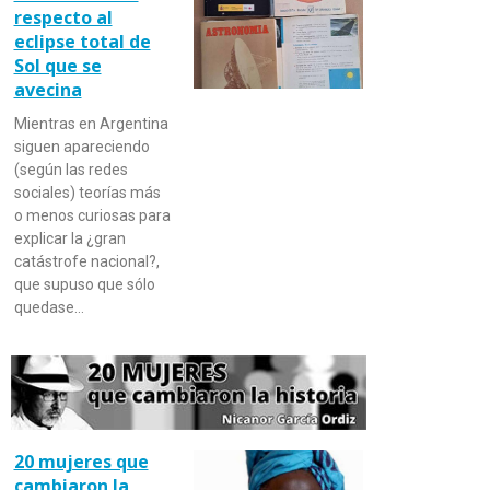
respecto al
eclipse total de
Sol que se
avecina
Mientras en Argentina
siguen apareciendo
(según las redes
sociales) teorías más
o menos curiosas para
explicar la ¿gran
catástrofe nacional?,
que supuso que sólo
quedase…
20 mujeres que
cambiaron la