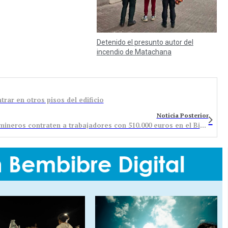
Detenido el presunto autor del
incendio de Matachana
trar en otros pisos del edificio
Noticia Posterior
La Junta mantiene el plan para que los municipios mineros contraten a trabajadores con 510.000 euros en el Bierzo Alto