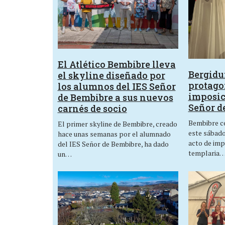
El Atlético Bembibre lleva
Bergid
el skyline diseñado por
protagon
los alumnos del IES Señor
imposic
de Bembibre a sus nuevos
Señor d
carnés de socio
Bembibre ce
El primer skyline de Bembibre, creado
este sábado,
hace unas semanas por el alumnado
acto de imp
del IES Señor de Bembibre, ha dado
templaria
un…