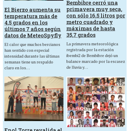
Bembibre cerró una
primavera muy seca,
El Bierzo aumenta su
con sólo 16,5 litros por
temperatura más de
metro cuadrado y
4,5 grados en los
máximas de hasta
últimos 7 años según
35,7 grados
datos de MeteoSpyfly
La primavera meteorológica
El calor que muchos bercianos
registrada por la estación
han sentido con especial
ibembi2 de Bembibre dejó un
intensidad durante las últimas
balance marcado por la escasez
semanas tiene un respaldo
de lluvia y…
claro en los…
Enol Torre revalida el