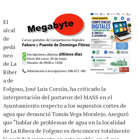
El
alcal
de
pedá
neo
de La
Riber
a de
Folgoso, José Luis Corzón, ha criticado la
interpretación del portavoz del MASS en el
Ayuntamiento respecto a los supuestos cortes de
agua que denunció Tomás Vega Moralejo. Aseguró
que “hablar de problemas de agua en la localidad
de La Ribera de Folgoso es desconocer totalmente
la realidad existente en este pueblo, en el que