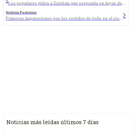
Los populares piden a Esteban que responda en lugar de calificar a la oposición de “desleal”
Noticia Posterior
Primeras imputaciones por los vertidos de lodo en el río Argutorio
Noticias más leídas últimos 7 días