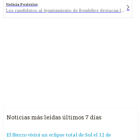
Noticia Posterior
Los candidatos al Ayuntamiento de Bembibre destacan lo más relevante de sus propuestas y explican por qué creen que deben darles el voto
Noticias más leídas últimos 7 días
El Bierzo vivirá un eclipse total de Sol el 12 de