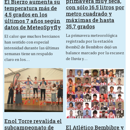
primavera muy seca,
El Bierzo aumenta su
con sólo 16,5 litros por
temperatura más de
metro cuadrado y
4,5 grados en los
máximas de hasta
últimos 7 años según
35,7 grados
datos de MeteoSpyfly
La primavera meteorológica
El calor que muchos bercianos
registrada por la estación
han sentido con especial
ibembi2 de Bembibre dejó un
intensidad durante las últimas
balance marcado por la escasez
semanas tiene un respaldo
de lluvia y…
claro en los…
Enol Torre revalida el
El Atlético Bembibre y
subcampeonato de