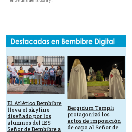
entre una tierra dura y…
El Atlético Bembibre
Bergidum Templi
lleva el skyline
protagonizó los
diseñado por los
actos de imposición
alumnos del IES
de capa al Señor de
Señor de Bembibre a