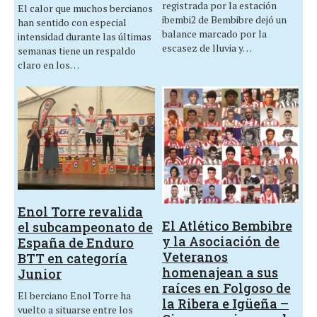
registrada por la estación
El calor que muchos bercianos
ibembi2 de Bembibre dejó un
han sentido con especial
balance marcado por la
intensidad durante las últimas
escasez de lluvia y…
semanas tiene un respaldo
claro en los…
Enol Torre revalida
El Atlético Bembibre
el subcampeonato de
y la Asociación de
España de Enduro
Veteranos
BTT en categoría
homenajean a sus
Junior
raíces en Folgoso de
El berciano Enol Torre ha
la Ribera e Igüeña –
vuelto a situarse entre los