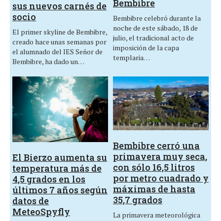
Bembibre
sus nuevos carnés de
socio
Bembibre celebró durante la
noche de este sábado, 18 de
El primer skyline de Bembibre,
julio, el tradicional acto de
creado hace unas semanas por
imposición de la capa
el alumnado del IES Señor de
templaria…
Bembibre, ha dado un…
Bembibre cerró una
primavera muy seca,
El Bierzo aumenta su
con sólo 16,5 litros
temperatura más de
por metro cuadrado y
4,5 grados en los
máximas de hasta
últimos 7 años según
35,7 grados
datos de
MeteoSpyfly
La primavera meteorológica