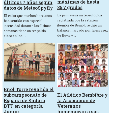
máximas de hasta
últimos 7 años según
35,7 grados
datos de MeteoSpyfly
La primavera meteorológica
El calor que muchos bercianos
registrada por la estación
han sentido con especial
ibembi2 de Bembibre dejó un
intensidad durante las últimas
balance marcado por la escasez
semanas tiene un respaldo
de lluvia y…
claro en los…
Enol Torre revalida el
El Atlético Bembibre y
subcampeonato de
la Asociación de
España de Enduro
Veteranos
BTT en categoría
homenajean a sus
Junior