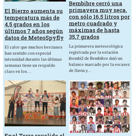
Bembibre cerró una
primavera muy seca,
El Bierzo aumenta su
con sólo 16,5 litros por
temperatura más de
metro cuadrado y
4,5 grados en los
máximas de hasta
últimos 7 años según
35,7 grados
datos de MeteoSpyfly
La primavera meteorológica
El calor que muchos bercianos
registrada por la estación
han sentido con especial
ibembi2 de Bembibre dejó un
intensidad durante las últimas
balance marcado por la escasez
semanas tiene un respaldo
de lluvia y…
claro en los…
Enol Torre revalida el