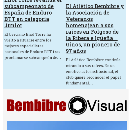
El Atlético Bembibre y
subcampeonato de
la Asociación de
España de Enduro
Veteranos
BTT en categoría
homenajean a sus
Junior
raíces en Folgoso de
El berciano Enol Torre ha
la Ribera e Igüeña –
vuelto a situarse entre los
Ginos, un pionero de
mejores especialistas
97 años
nacionales de Enduro BTT tras
proclamarse subcampeón de…
El Atlético Bembibre continúa
mirando a sus raíces. En un
emotivo acto institucional, el
club quiere reconocer el papel
fundamental…