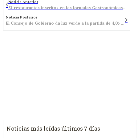
Noticia Anterior
51 restaurantes inscritos en las Jornadas Gastronómicas del Bierzo
Noticia Posterior
El Consejo de Gobierno da luz verde a la partida de 4,06 millones para el nuevo centro de salud
Noticias más leídas últimos 7 días