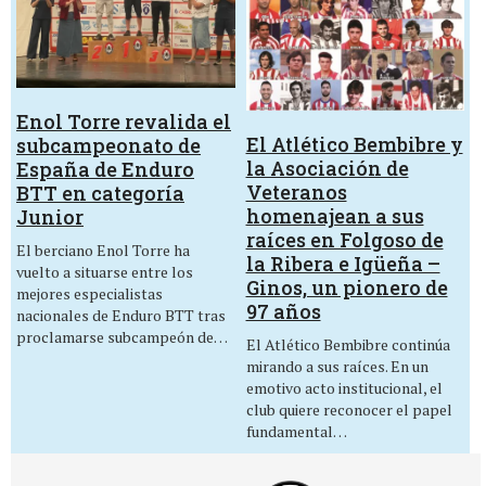
Enol Torre revalida el
El Atlético Bembibre y
subcampeonato de
la Asociación de
España de Enduro
Veteranos
BTT en categoría
homenajean a sus
Junior
raíces en Folgoso de
El berciano Enol Torre ha
la Ribera e Igüeña –
vuelto a situarse entre los
Ginos, un pionero de
mejores especialistas
97 años
nacionales de Enduro BTT tras
proclamarse subcampeón de…
El Atlético Bembibre continúa
mirando a sus raíces. En un
emotivo acto institucional, el
club quiere reconocer el papel
fundamental…