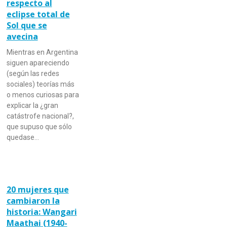
respecto al
eclipse total de
Sol que se
avecina
Mientras en Argentina
siguen apareciendo
(según las redes
sociales) teorías más
o menos curiosas para
explicar la ¿gran
catástrofe nacional?,
que supuso que sólo
quedase…
20 mujeres que
cambiaron la
historia: Wangari
Maathai (1940-