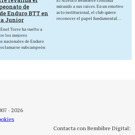
El Atlético Bembibre continúa
peonato de
mirando a sus raíces. En un emotivo
acto institucional, el club quiere
de Enduro BTT en
reconocer el papel fundamental…
ía Junior
 Enol Torre ha vuelto a
tre los mejores
as nacionales de Enduro
roclamarse subcampeón
007 - 2026
ookies
Contacta con Bembibre Digital: