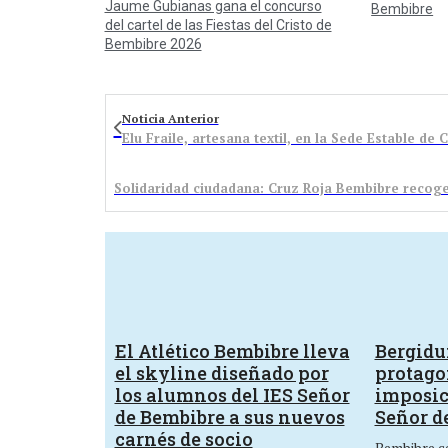
Jaume Gubianas gana el concurso
Bembibre
del cartel de las Fiestas del Cristo de
Bembibre 2026
Noticia Anterior
Elu Fraile, artesana textil, en la Sede Estable de 
El Atlético Bembibre lleva
Bergid
el skyline diseñado por
protagon
los alumnos del IES Señor
imposic
de Bembibre a sus nuevos
Señor d
carnés de socio
Bembibre ce