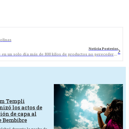
Colinas
Noticia Posterior
Solidaridad ciudadana: Cruz Roja Bembibre recoge en un solo día más de 800 kilos de productos no perecederos
um Templi
izó los actos de
ión de capa al
e Bembibre
lebró durante la noche de