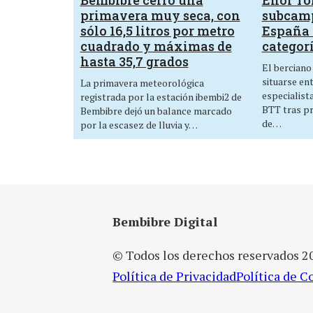
primavera muy seca, con
subcam
sólo 16,5 litros por metro
España 
cuadrado y máximas de
categor
hasta 35,7 grados
El berciano
situarse en
La primavera meteorológica
especialist
registrada por la estación ibembi2 de
BTT tras p
Bembibre dejó un balance marcado
de…
por la escasez de lluvia y…
Bembibre Digital
© Todos los derechos reservados 2
Política de Privacidad
Política de C