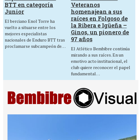
Veteranos
BTT en categoría
homenajean a sus
Junior
raíces en Folgoso de
El berciano Enol Torre ha
la Ribera e Igüeña –
vuelto a situarse entre los
Ginos, un pionero de
mejores especialistas
97 años
nacionales de Enduro BTT tras
proclamarse subcampeón de…
El Atlético Bembibre continúa
mirando a sus raíces. En un
emotivo acto institucional, el
club quiere reconocer el papel
fundamental…