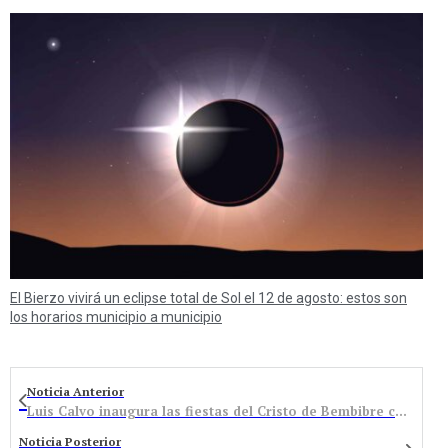
El Bierzo vivirá un eclipse total de Sol el 12 de agosto: estos son
los horarios municipio a municipio
Noticia Anterior
Luis Calvo inaugura las fiestas del Cristo de Bembibre con un pregón de recuerdos, música… y el amor de su vida
Noticia Posterior