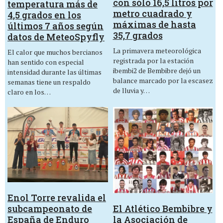
con sólo 16,5 litros por
temperatura más de
metro cuadrado y
4,5 grados en los
máximas de hasta
últimos 7 años según
35,7 grados
datos de MeteoSpyfly
La primavera meteorológica
El calor que muchos bercianos
registrada por la estación
han sentido con especial
ibembi2 de Bembibre dejó un
intensidad durante las últimas
balance marcado por la escasez
semanas tiene un respaldo
de lluvia y…
claro en los…
Enol Torre revalida el
El Atlético Bembibre y
subcampeonato de
la Asociación de
España de Enduro