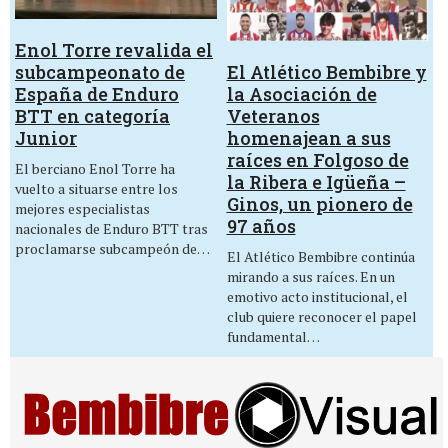
Enol Torre revalida el
El Atlético Bembibre y
subcampeonato de
la Asociación de
España de Enduro
Veteranos
BTT en categoría
homenajean a sus
Junior
raíces en Folgoso de
El berciano Enol Torre ha
la Ribera e Igüeña –
vuelto a situarse entre los
Ginos, un pionero de
mejores especialistas
97 años
nacionales de Enduro BTT tras
proclamarse subcampeón de…
El Atlético Bembibre continúa
mirando a sus raíces. En un
emotivo acto institucional, el
club quiere reconocer el papel
fundamental…