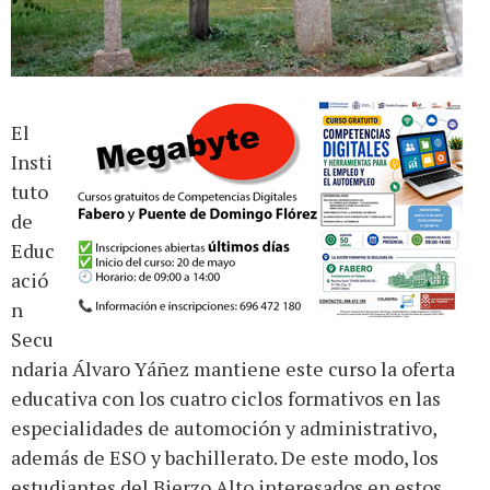
El
Insti
tuto
de
Educ
ació
n
Secu
ndaria Álvaro Yáñez mantiene este curso la oferta
educativa con los cuatro ciclos formativos en las
especialidades de automoción y administrativo,
además de ESO y bachillerato. De este modo, los
estudiantes del Bierzo Alto interesados en estos