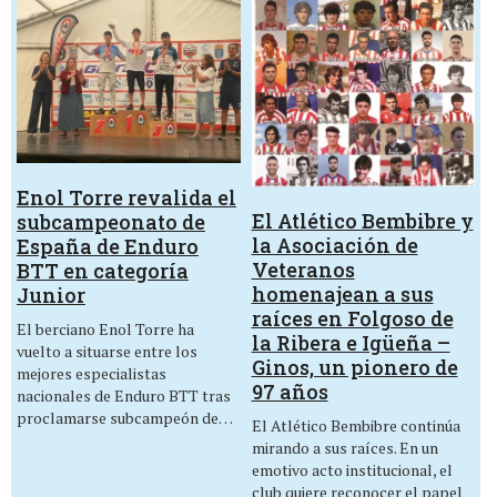
Enol Torre revalida el
El Atlético Bembibre y
subcampeonato de
la Asociación de
España de Enduro
Veteranos
BTT en categoría
homenajean a sus
Junior
raíces en Folgoso de
El berciano Enol Torre ha
la Ribera e Igüeña –
vuelto a situarse entre los
Ginos, un pionero de
mejores especialistas
97 años
nacionales de Enduro BTT tras
proclamarse subcampeón de…
El Atlético Bembibre continúa
mirando a sus raíces. En un
emotivo acto institucional, el
club quiere reconocer el papel