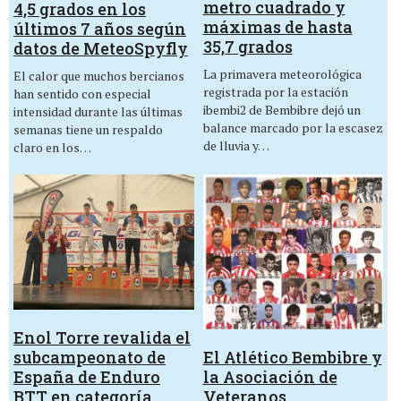
metro cuadrado y
4,5 grados en los
máximas de hasta
últimos 7 años según
35,7 grados
datos de MeteoSpyfly
La primavera meteorológica
El calor que muchos bercianos
registrada por la estación
han sentido con especial
ibembi2 de Bembibre dejó un
intensidad durante las últimas
balance marcado por la escasez
semanas tiene un respaldo
de lluvia y…
claro en los…
Enol Torre revalida el
El Atlético Bembibre y
subcampeonato de
la Asociación de
España de Enduro
Veteranos
BTT en categoría