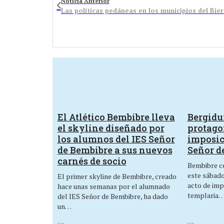
Noticia Anterior
Las políticas pedáneas en los municipios del Bie
El Atlético Bembibre lleva
Bergid
el skyline diseñado por
protagon
los alumnos del IES Señor
imposic
de Bembibre a sus nuevos
Señor d
carnés de socio
Bembibre ce
este sábado,
El primer skyline de Bembibre, creado
acto de imp
hace unas semanas por el alumnado
templaria
del IES Señor de Bembibre, ha dado
un…