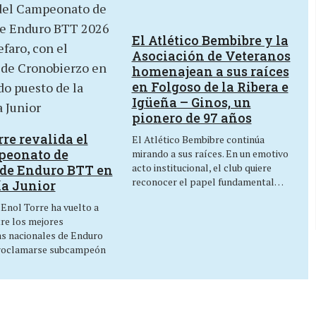
El Atlético Bembibre y la
Asociación de Veteranos
homenajean a sus raíces
en Folgoso de la Ribera e
Igüeña – Ginos, un
pionero de 97 años
re revalida el
El Atlético Bembibre continúa
peonato de
mirando a sus raíces. En un emotivo
acto institucional, el club quiere
de Enduro BTT en
reconocer el papel fundamental…
ía Junior
 Enol Torre ha vuelto a
tre los mejores
as nacionales de Enduro
roclamarse subcampeón