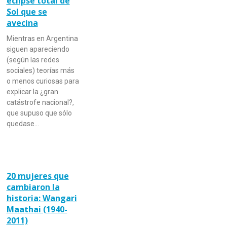
eclipse total de
Sol que se
avecina
Mientras en Argentina
siguen apareciendo
(según las redes
sociales) teorías más
o menos curiosas para
explicar la ¿gran
catástrofe nacional?,
que supuso que sólo
quedase…
20 mujeres que
cambiaron la
historia: Wangari
Maathai (1940-
2011)