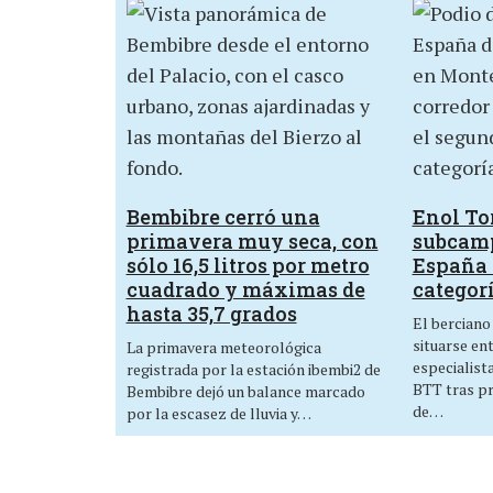
Bembibre cerró una
Enol Tor
primavera muy seca, con
subcam
sólo 16,5 litros por metro
España 
cuadrado y máximas de
categor
hasta 35,7 grados
El berciano
situarse en
La primavera meteorológica
especialist
registrada por la estación ibembi2 de
BTT tras p
Bembibre dejó un balance marcado
de…
por la escasez de lluvia y…