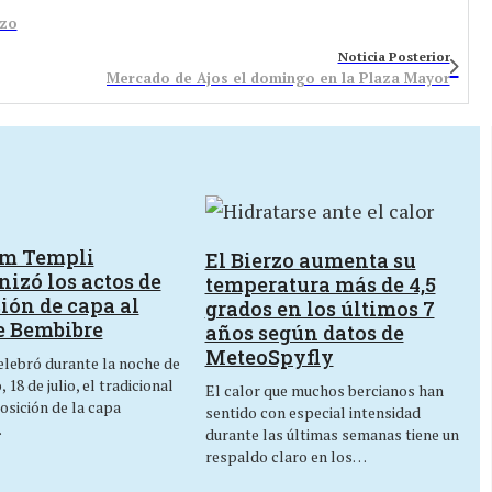
rzo
Noticia Posterior
Mercado de Ajos el domingo en la Plaza Mayor
um Templi
El Bierzo aumenta su
izó los actos de
temperatura más de 4,5
ión de capa al
grados en los últimos 7
e Bembibre
años según datos de
MeteoSpyfly
lebró durante la noche de
 18 de julio, el tradicional
El calor que muchos bercianos han
osición de la capa
sentido con especial intensidad
…
durante las últimas semanas tiene un
respaldo claro en los…