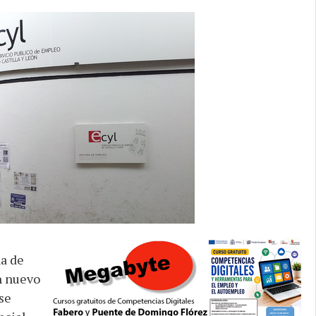
na de
n nuevo
se