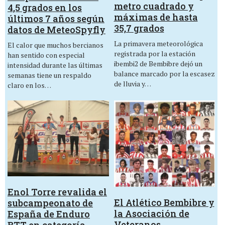
metro cuadrado y
4,5 grados en los
máximas de hasta
últimos 7 años según
35,7 grados
datos de MeteoSpyfly
La primavera meteorológica
El calor que muchos bercianos
registrada por la estación
han sentido con especial
ibembi2 de Bembibre dejó un
intensidad durante las últimas
balance marcado por la escasez
semanas tiene un respaldo
de lluvia y…
claro en los…
Enol Torre revalida el
El Atlético Bembibre y
subcampeonato de
la Asociación de
España de Enduro
Veteranos
BTT en categoría