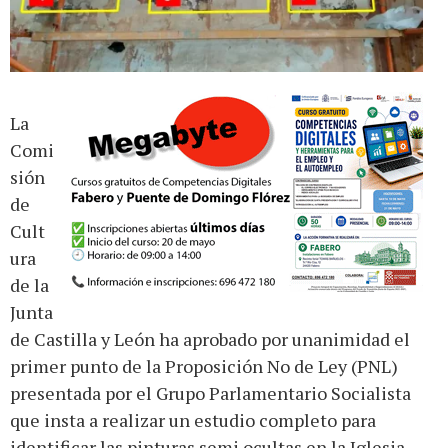
La
Comi
sión
de
Cult
ura
de la
Junta
de Castilla y León ha aprobado por unanimidad el
primer punto de la Proposición No de Ley (PNL)
presentada por el Grupo Parlamentario Socialista
que insta a realizar un estudio completo para
identificar las pinturas semi ocultas en la Iglesia