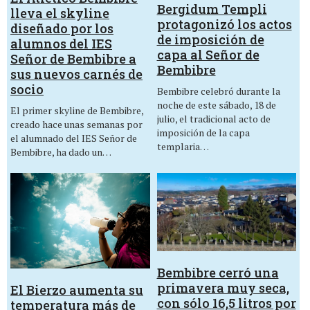
Bergidum Templi
lleva el skyline
protagonizó los actos
diseñado por los
de imposición de
alumnos del IES
capa al Señor de
Señor de Bembibre a
Bembibre
sus nuevos carnés de
socio
Bembibre celebró durante la
noche de este sábado, 18 de
El primer skyline de Bembibre,
julio, el tradicional acto de
creado hace unas semanas por
imposición de la capa
el alumnado del IES Señor de
templaria…
Bembibre, ha dado un…
Bembibre cerró una
primavera muy seca,
El Bierzo aumenta su
con sólo 16,5 litros por
temperatura más de