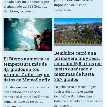
creado hace unas semanas por
imposición de la capa
el alumnado del IES Señor de
templaria…
Bembibre, ha dado un…
Bembibre cerró una
primavera muy seca,
El Bierzo aumenta su
con sólo 16,5 litros por
temperatura más de
metro cuadrado y
4,5 grados en los
máximas de hasta
últimos 7 años según
35,7 grados
datos de MeteoSpyfly
La primavera meteorológica
El calor que muchos bercianos
registrada por la estación
han sentido con especial
ibembi2 de Bembibre dejó un
intensidad durante las últimas
balance marcado por la escasez
semanas tiene un respaldo
de lluvia y…
claro en los…