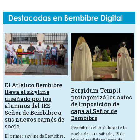
El Atlético Bembibre
Bergidum Templi
lleva el skyline
protagonizó los actos
diseñado por los
de imposición de
alumnos del IES
capa al Señor de
Señor de Bembibre a
Bembibre
sus nuevos carnés de
socio
Bembibre celebró durante la
noche de este sábado, 18 de
El primer skyline de Bembibre,
julio, el tradicional acto de