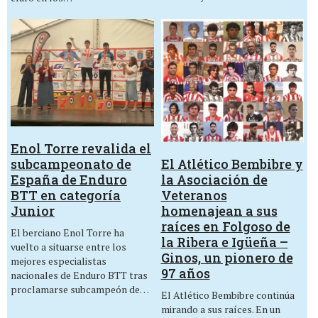
Enol Torre revalida el
El Atlético Bembibre y
subcampeonato de
la Asociación de
España de Enduro
Veteranos
BTT en categoría
homenajean a sus
Junior
raíces en Folgoso de
El berciano Enol Torre ha
la Ribera e Igüeña –
vuelto a situarse entre los
Ginos, un pionero de
mejores especialistas
97 años
nacionales de Enduro BTT tras
proclamarse subcampeón de…
El Atlético Bembibre continúa
mirando a sus raíces. En un