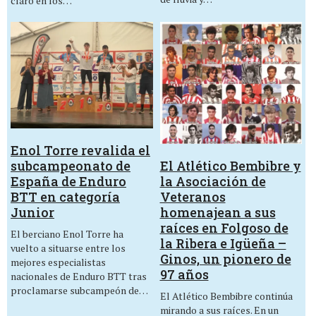
claro en los…
Enol Torre revalida el
El Atlético Bembibre y
subcampeonato de
la Asociación de
España de Enduro
Veteranos
BTT en categoría
homenajean a sus
Junior
raíces en Folgoso de
El berciano Enol Torre ha
la Ribera e Igüeña –
vuelto a situarse entre los
Ginos, un pionero de
mejores especialistas
97 años
nacionales de Enduro BTT tras
proclamarse subcampeón de…
El Atlético Bembibre continúa
mirando a sus raíces. En un