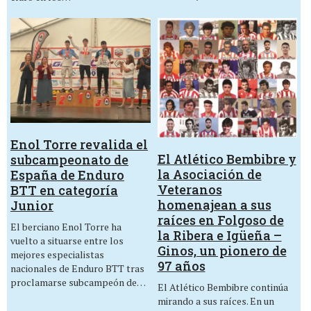
Enol Torre revalida el
El Atlético Bembibre y
subcampeonato de
la Asociación de
España de Enduro
Veteranos
BTT en categoría
homenajean a sus
Junior
raíces en Folgoso de
El berciano Enol Torre ha
la Ribera e Igüeña –
vuelto a situarse entre los
Ginos, un pionero de
mejores especialistas
97 años
nacionales de Enduro BTT tras
proclamarse subcampeón de…
El Atlético Bembibre continúa
mirando a sus raíces. En un