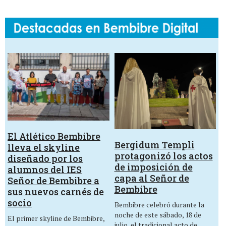
El Atlético Bembibre
Bergidum Templi
lleva el skyline
protagonizó los actos
diseñado por los
de imposición de
alumnos del IES
capa al Señor de
Señor de Bembibre a
Bembibre
sus nuevos carnés de
socio
Bembibre celebró durante la
noche de este sábado, 18 de
El primer skyline de Bembibre,
julio, el tradicional acto de