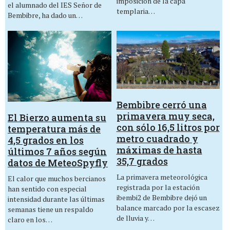
imposición de la capa
el alumnado del IES Señor de
templaria…
Bembibre, ha dado un…
Bembibre cerró una
primavera muy seca,
El Bierzo aumenta su
con sólo 16,5 litros por
temperatura más de
metro cuadrado y
4,5 grados en los
máximas de hasta
últimos 7 años según
35,7 grados
datos de MeteoSpyfly
La primavera meteorológica
El calor que muchos bercianos
registrada por la estación
han sentido con especial
ibembi2 de Bembibre dejó un
intensidad durante las últimas
balance marcado por la escasez
semanas tiene un respaldo
de lluvia y…
claro en los…