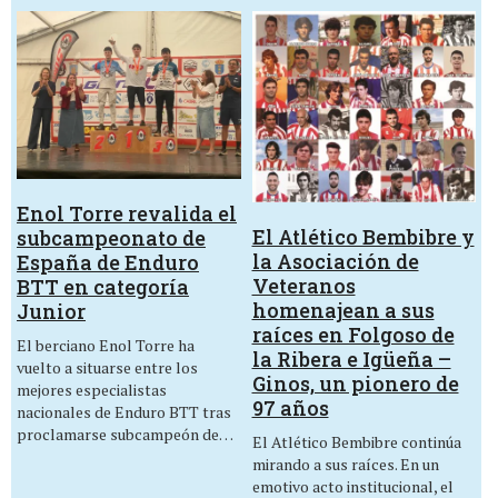
Enol Torre revalida el
El Atlético Bembibre y
subcampeonato de
la Asociación de
España de Enduro
Veteranos
BTT en categoría
homenajean a sus
Junior
raíces en Folgoso de
El berciano Enol Torre ha
la Ribera e Igüeña –
vuelto a situarse entre los
Ginos, un pionero de
mejores especialistas
97 años
nacionales de Enduro BTT tras
proclamarse subcampeón de…
El Atlético Bembibre continúa
mirando a sus raíces. En un
emotivo acto institucional, el