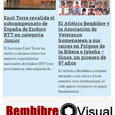
Enol Torre revalida el
El Atlético Bembibre y
subcampeonato de
la Asociación de
España de Enduro
Veteranos
BTT en categoría
homenajean a sus
Junior
raíces en Folgoso de
El berciano Enol Torre ha
la Ribera e Igüeña –
vuelto a situarse entre los
Ginos, un pionero de
mejores especialistas
97 años
nacionales de Enduro BTT tras
proclamarse subcampeón de…
El Atlético Bembibre continúa
mirando a sus raíces. En un
emotivo acto institucional, el
club quiere reconocer el papel
fundamental…