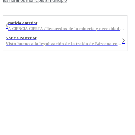
los horarios municipio a municipio
Noticia Anterior
A CIENCIA CIERTA / Recuerdos de la minería y necesidad de su conservación
Noticia Posterior
Visto bueno a la legalización de la traída de Bárcena con una concesión por un periodo de 20 años