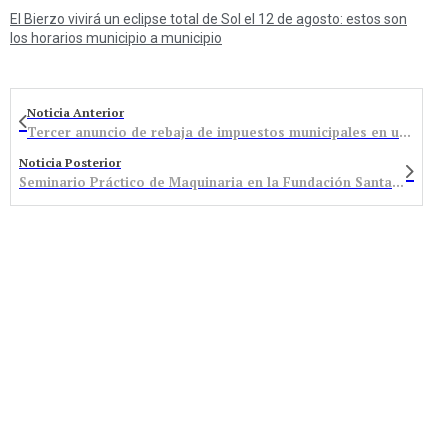
El Bierzo vivirá un eclipse total de Sol el 12 de agosto: estos son
los horarios municipio a municipio
Noticia Anterior
Tercer anuncio de rebaja de impuestos municipales en una semana, esta vez el IAE bajará un 70%
Noticia Posterior
Seminario Práctico de Maquinaria en la Fundación Santa Bárbara