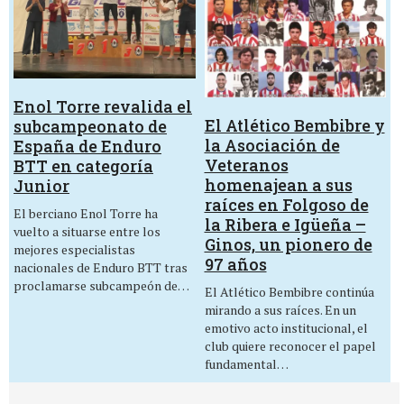
Enol Torre revalida el
El Atlético Bembibre y
subcampeonato de
la Asociación de
España de Enduro
Veteranos
BTT en categoría
homenajean a sus
Junior
raíces en Folgoso de
El berciano Enol Torre ha
la Ribera e Igüeña –
vuelto a situarse entre los
Ginos, un pionero de
mejores especialistas
97 años
nacionales de Enduro BTT tras
proclamarse subcampeón de…
El Atlético Bembibre continúa
mirando a sus raíces. En un
emotivo acto institucional, el
club quiere reconocer el papel
fundamental…