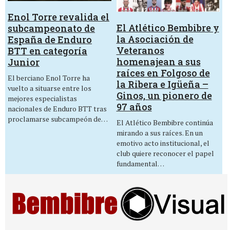
Enol Torre revalida el
El Atlético Bembibre y
subcampeonato de
la Asociación de
España de Enduro
Veteranos
BTT en categoría
homenajean a sus
Junior
raíces en Folgoso de
El berciano Enol Torre ha
la Ribera e Igüeña –
vuelto a situarse entre los
Ginos, un pionero de
mejores especialistas
97 años
nacionales de Enduro BTT tras
proclamarse subcampeón de…
El Atlético Bembibre continúa
mirando a sus raíces. En un
emotivo acto institucional, el
club quiere reconocer el papel
fundamental…