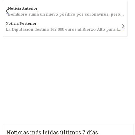
Noticia Anterior
Bembibre suma un nuevo positivo por coronavirus, pero aún mantiene niveles de ‘nueva normalidad’
Noticia Posterior
La Diputación destina 162.000 euros al Bierzo Alto para la contratación de personal
Noticias más leídas últimos 7 días