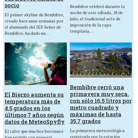
socio
Bembibre celebró durante la
noche de este sábado, 18 de
El primer skyline de Bembibre,
julio, el tradicional acto de
creado hace unas semanas por
imposición de la capa
el alumnado del IES Señor de
templaria…
Bembibre, ha dado un…
Bembibre cerró una
primavera muy seca,
El Bierzo aumenta su
con sólo 16,5 litros por
temperatura más de
metro cuadrado y
4,5 grados en los
máximas de hasta
últimos 7 años según
35,7 grados
datos de MeteoSpyfly
La primavera meteorológica
El calor que muchos bercianos
registrada por la estación
han sentido con especial