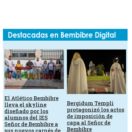
El Atlético Bembibre
Bergidum Templi
lleva el skyline
protagonizó los actos
diseñado por los
de imposición de
alumnos del IES
capa al Señor de
Señor de Bembibre a
Bembibre
sus nuevos carnés de