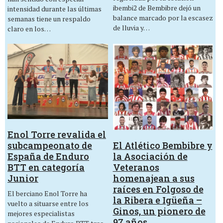
ibembi2 de Bembibre dejó un
intensidad durante las últimas
balance marcado por la escasez
semanas tiene un respaldo
de lluvia y…
claro en los…
Enol Torre revalida el
El Atlético Bembibre y
subcampeonato de
la Asociación de
España de Enduro
Veteranos
BTT en categoría
homenajean a sus
Junior
raíces en Folgoso de
El berciano Enol Torre ha
la Ribera e Igüeña –
vuelto a situarse entre los
Ginos, un pionero de
mejores especialistas
97 años