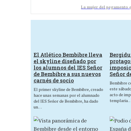
La mujer del pegamento q
El Atlético Bembibre lleva
Bergid
el skyline diseñado por
protagon
los alumnos del IES Señor
imposic
de Bembibre a sus nuevos
Señor d
carnés de socio
Bembibre ce
este sábado,
El primer skyline de Bembibre, creado
acto de imp
hace unas semanas por el alumnado
templaria
del IES Señor de Bembibre, ha dado
un…