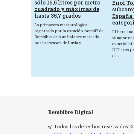
sólo 16,5 litros por metro
Enol Tor
cuadrado y máximas de
subcam
hasta 35,7 grados
España 
categor
La primavera meteorológica
registrada por la estación ibembi2 de
El berciano
Bembibre dejó un balance marcado
situarse en
por la escasez de lluvia y…
especialist
BTT tras p
de…
Bembibre Digital
© Todos los derechos reservados 2