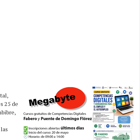
tal,
s 25 de
bibre,
 las