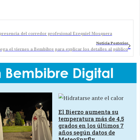
 presencia del corredor profesional Ezequiel Mosquera
Noticia Posterior
ega el viernes a Bembibre para explicar los detalles al público
El Bierzo aumenta su
temperatura más de 4,5
grados en los últimos 7
años según datos de
MeteoSpyfly