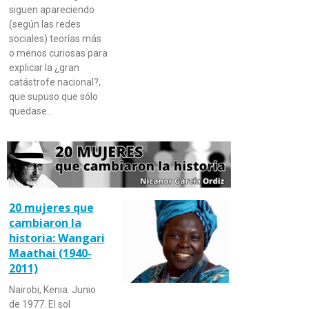
siguen apareciendo
(según las redes
sociales) teorías más
o menos curiosas para
explicar la ¿gran
catástrofe nacional?,
que supuso que sólo
quedase…
20 mujeres que
cambiaron la
historia: Wangari
Maathai (1940-
2011)
Nairobi, Kenia. Junio
de 1977. El sol