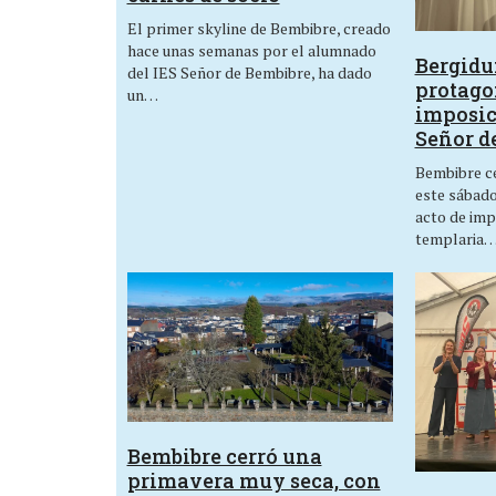
El primer skyline de Bembibre, creado
hace unas semanas por el alumnado
Bergid
del IES Señor de Bembibre, ha dado
protagon
un…
imposic
Señor d
Bembibre ce
este sábado,
acto de imp
templaria
Bembibre cerró una
primavera muy seca, con