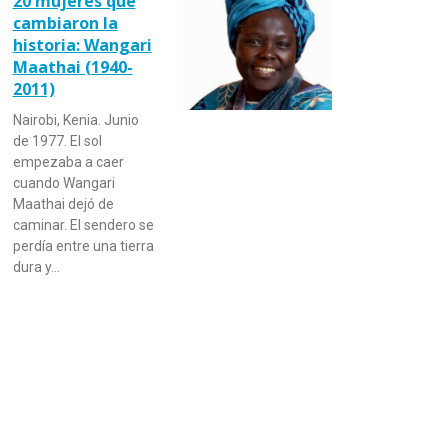
20 mujeres que
cambiaron la
historia: Wangari
Maathai (1940-
2011)
Nairobi, Kenia. Junio
de 1977. El sol
empezaba a caer
cuando Wangari
Maathai dejó de
caminar. El sendero se
perdía entre una tierra
dura y…