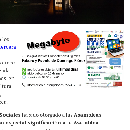
 los
tercera
s cinco
izada
nes, en
ltura,
,
rca.
Sociales
ha sido otorgado a las
Asambleas
n especial significación a la Asamblea