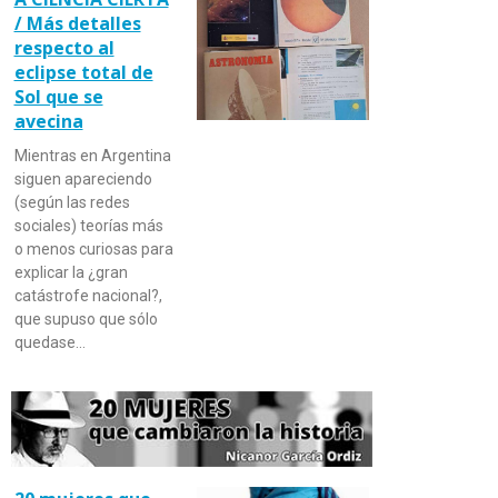
/ Más detalles
respecto al
eclipse total de
Sol que se
avecina
Mientras en Argentina
siguen apareciendo
(según las redes
sociales) teorías más
o menos curiosas para
explicar la ¿gran
catástrofe nacional?,
que supuso que sólo
quedase…