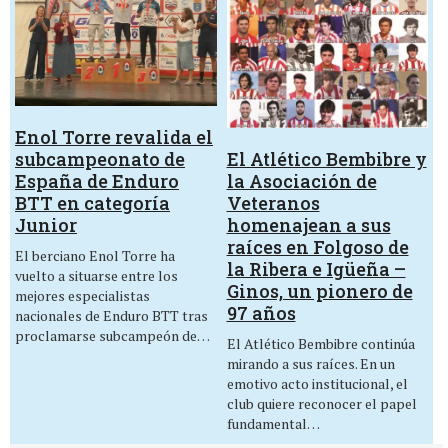
Enol Torre revalida el
El Atlético Bembibre y
subcampeonato de
la Asociación de
España de Enduro
Veteranos
BTT en categoría
homenajean a sus
Junior
raíces en Folgoso de
El berciano Enol Torre ha
la Ribera e Igüeña –
vuelto a situarse entre los
Ginos, un pionero de
mejores especialistas
97 años
nacionales de Enduro BTT tras
proclamarse subcampeón de…
El Atlético Bembibre continúa
mirando a sus raíces. En un
emotivo acto institucional, el
club quiere reconocer el papel
fundamental…