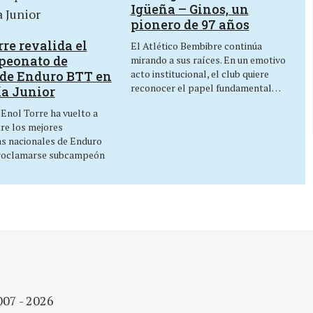
Igüeña – Ginos, un
pionero de 97 años
re revalida el
El Atlético Bembibre continúa
peonato de
mirando a sus raíces. En un emotivo
acto institucional, el club quiere
de Enduro BTT en
reconocer el papel fundamental…
ía Junior
 Enol Torre ha vuelto a
tre los mejores
as nacionales de Enduro
roclamarse subcampeón
007 - 2026