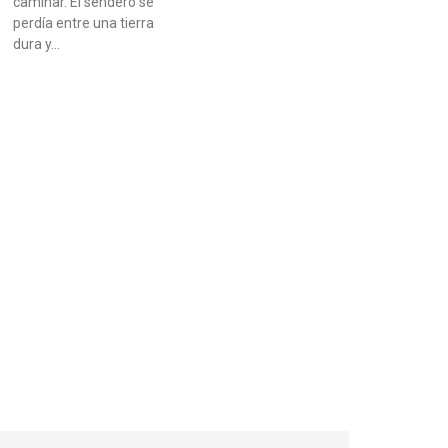
caminar. El sendero se
perdía entre una tierra
dura y…