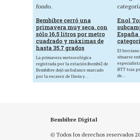
Bembibre cerró una
Enol Tor
primavera muy seca, con
subcam
sólo 16,5 litros por metro
España 
cuadrado y máximas de
categor
hasta 35,7 grados
El berciano
situarse en
La primavera meteorológica
especialist
registrada por la estación ibembi2 de
BTT tras p
Bembibre dejó un balance marcado
de…
por la escasez de lluvia y…
Bembibre Digital
© Todos los derechos reservados 2