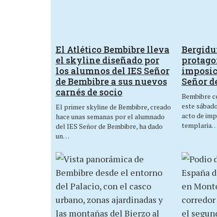
El Atlético Bembibre lleva
Bergid
el skyline diseñado por
protagon
los alumnos del IES Señor
imposic
de Bembibre a sus nuevos
Señor d
carnés de socio
Bembibre ce
este sábado,
El primer skyline de Bembibre, creado
acto de imp
hace unas semanas por el alumnado
templaria
del IES Señor de Bembibre, ha dado
un…