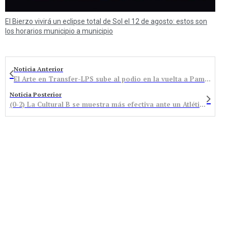
El Bierzo vivirá un eclipse total de Sol el 12 de agosto: estos son
los horarios municipio a municipio
Noticia Anterior
El Arte en Transfer-LPS sube al podio en la vuelta a Pamplona con Thomas Silva
Noticia Posterior
(0-2) La Cultural B se muestra más efectiva ante un Atlético Bembibre que sigue con muchas bajas