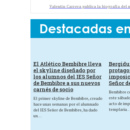
Valentín Carrera publica la biografía del 
El Atlético Bembibre lleva
Bergid
el skyline diseñado por
protagon
los alumnos del IES Señor
imposic
de Bembibre a sus nuevos
Señor d
carnés de socio
Bembibre ce
este sábado,
El primer skyline de Bembibre, creado
acto de imp
hace unas semanas por el alumnado
templaria
del IES Señor de Bembibre, ha dado
un…