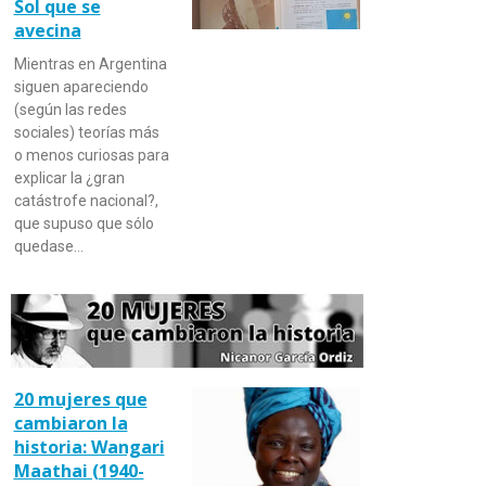
Sol que se
avecina
Mientras en Argentina
siguen apareciendo
(según las redes
sociales) teorías más
o menos curiosas para
explicar la ¿gran
catástrofe nacional?,
que supuso que sólo
quedase…
20 mujeres que
cambiaron la
historia: Wangari
Maathai (1940-