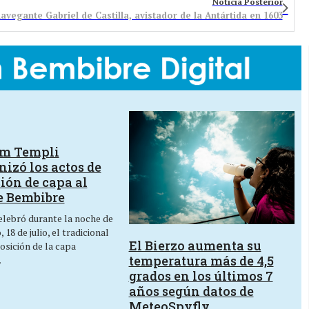
Noticia Posterior
navegante Gabriel de Castilla, avistador de la Antártida en 1603
um Templi
izó los actos de
ión de capa al
e Bembibre
lebró durante la noche de
 18 de julio, el tradicional
El Bierzo aumenta su
osición de la capa
temperatura más de 4,5
…
grados en los últimos 7
años según datos de
MeteoSpyfly