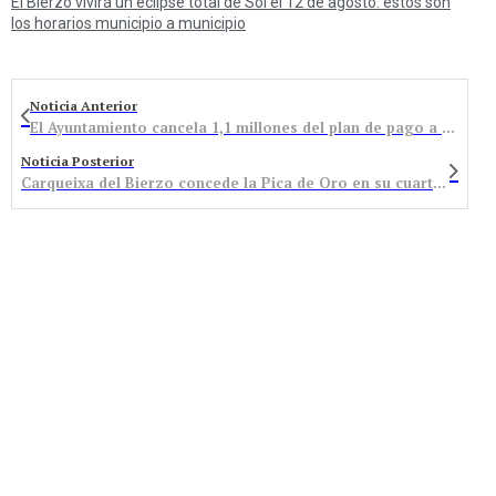
El Bierzo vivirá un eclipse total de Sol el 12 de agosto: estos son
los horarios municipio a municipio
Noticia Anterior
El Ayuntamiento cancela 1,1 millones del plan de pago a proveedores que permitirá rebajar el IBI y adquirir la finca del notario
Noticia Posterior
Carqueixa del Bierzo concede la Pica de Oro en su cuarta edición, a título póstumo, al pintor Andrés Viloria