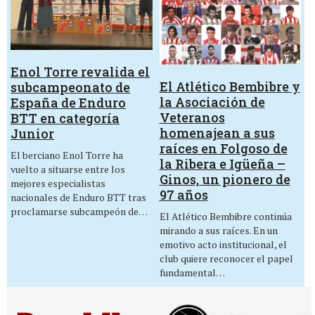
Enol Torre revalida el
El Atlético Bembibre y
subcampeonato de
la Asociación de
España de Enduro
Veteranos
BTT en categoría
homenajean a sus
Junior
raíces en Folgoso de
El berciano Enol Torre ha
la Ribera e Igüeña –
vuelto a situarse entre los
Ginos, un pionero de
mejores especialistas
97 años
nacionales de Enduro BTT tras
proclamarse subcampeón de…
El Atlético Bembibre continúa
mirando a sus raíces. En un
emotivo acto institucional, el
club quiere reconocer el papel
fundamental…