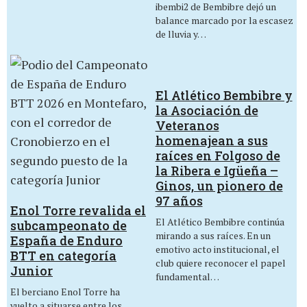
ibembi2 de Bembibre dejó un
balance marcado por la escasez
de lluvia y…
El Atlético Bembibre y
la Asociación de
Veteranos
homenajean a sus
raíces en Folgoso de
la Ribera e Igüeña –
Ginos, un pionero de
97 años
Enol Torre revalida el
El Atlético Bembibre continúa
subcampeonato de
mirando a sus raíces. En un
España de Enduro
emotivo acto institucional, el
BTT en categoría
club quiere reconocer el papel
Junior
fundamental…
El berciano Enol Torre ha
vuelto a situarse entre los