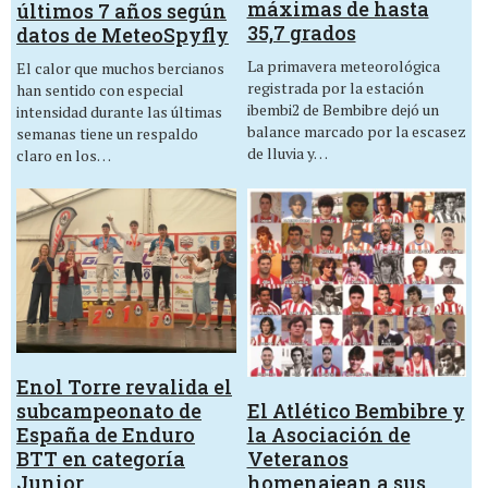
máximas de hasta
últimos 7 años según
35,7 grados
datos de MeteoSpyfly
La primavera meteorológica
El calor que muchos bercianos
registrada por la estación
han sentido con especial
ibembi2 de Bembibre dejó un
intensidad durante las últimas
balance marcado por la escasez
semanas tiene un respaldo
de lluvia y…
claro en los…
Enol Torre revalida el
El Atlético Bembibre y
subcampeonato de
la Asociación de
España de Enduro
Veteranos
BTT en categoría
homenajean a sus
Junior