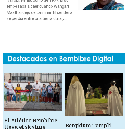
Nairobi, Kenia. Junio de 1977. El sol
empezaba a caer cuando Wangari
Maathai dejó de caminar. El sendero
se perdía entre una tierra dura y…
El Atlético Bembibre
Bergidum Templi
lleva el skyline