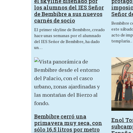
el skyline diseñado por
protagon
los alumnos del IES Señor
imposic
de Bembibre a sus nuevos
Señor d
carnés de socio
Bembibre ce
este sábado,
El primer skyline de Bembibre, creado
acto de imp
hace unas semanas por el alumnado
templaria
del IES Señor de Bembibre, ha dado
un…
Bembibre cerró una
Enol Tor
primavera muy seca, con
subcam
sólo 16,5 litros por metro
España 