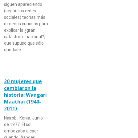
siguen apareciendo
(según las redes
sociales) teorías más
o menos curiosas para
explicar la ¿gran
catástrofe nacional?,
que supuso que sólo
quedase…
20 mujeres que
cambiaron la
historia: Wangari
Maathai (1940-
2011)
Nairobi, Kenia. Junio
de 1977. El sol
empezaba a caer
cuando Wangari