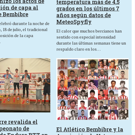
izó los actos de
temperatura más de 4,5
ión de capa al
grados en los últimos 7
e Bembibre
años según datos de
MeteoSpyfly
lebró durante la noche de
 18 de julio, el tradicional
El calor que muchos bercianos han
osición de la capa
sentido con especial intensidad
…
durante las últimas semanas tiene un
respaldo claro en los…
re revalida el
peonato de
El Atlético Bembibre y la
de Enduro BTT en