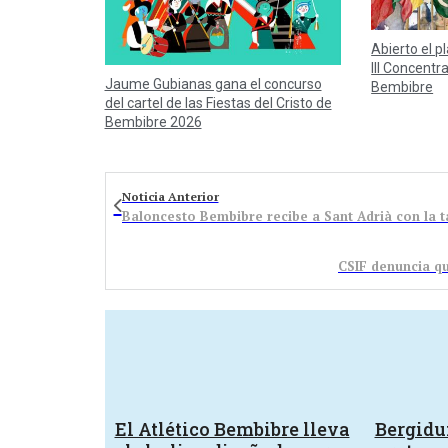
Abierto el p
III Concentr
Jaume Gubianas gana el concurso
Bembibre
del cartel de las Fiestas del Cristo de
Bembibre 2026
Noticia Anterior
Baloncesto Bembibre recibe a Sant Adrià con la t
CSIF denuncia qu
El Atlético Bembibre lleva
Bergid