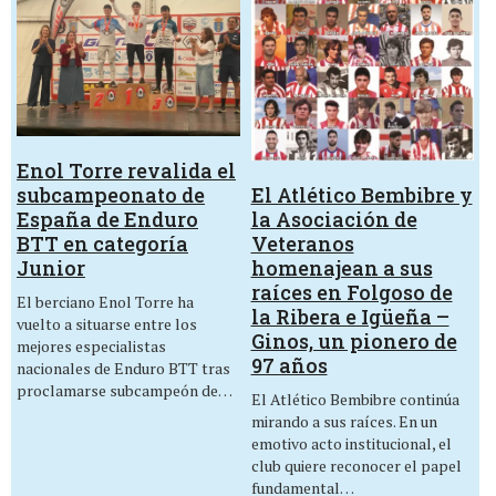
Enol Torre revalida el
El Atlético Bembibre y
subcampeonato de
la Asociación de
España de Enduro
Veteranos
BTT en categoría
homenajean a sus
Junior
raíces en Folgoso de
El berciano Enol Torre ha
la Ribera e Igüeña –
vuelto a situarse entre los
Ginos, un pionero de
mejores especialistas
97 años
nacionales de Enduro BTT tras
proclamarse subcampeón de…
El Atlético Bembibre continúa
mirando a sus raíces. En un
emotivo acto institucional, el
club quiere reconocer el papel
fundamental…